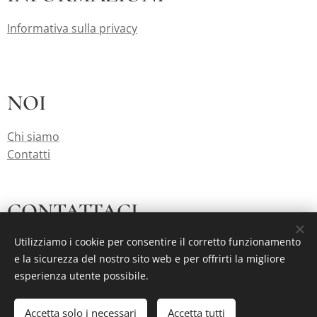
Informativa sulla privacy
NOI
Chi siamo
Contatti
CONTATTACI
Utilizziamo i cookie per consentire il corretto funzionamento
mail: info@fonderiamaggiori.it
e la sicurezza del nostro sito web e per offrirti la migliore
tel. 071714696
esperienza utente possibile.
Accetta solo i necessari
Accetta tutti