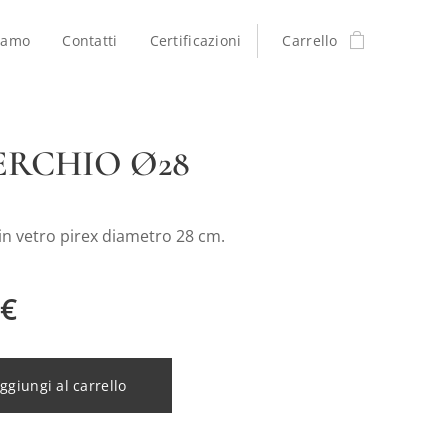
iamo
Contatti
Certificazioni
Carrello
ERCHIO Ø28
in vetro pirex diametro 28 cm.
€
ggiungi al carrello